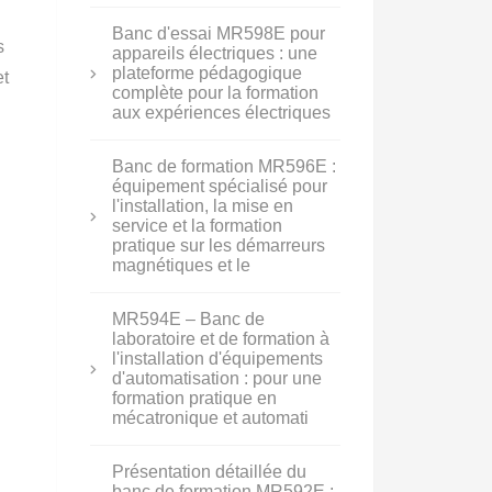
Banc d'essai MR598E pour
s
appareils électriques : une
plateforme pédagogique
et
complète pour la formation
aux expériences électriques
Banc de formation MR596E :
équipement spécialisé pour
l'installation, la mise en
service et la formation
pratique sur les démarreurs
magnétiques et le
MR594E – Banc de
laboratoire et de formation à
l'installation d'équipements
d'automatisation : pour une
formation pratique en
mécatronique et automati
Présentation détaillée du
banc de formation MR592E :