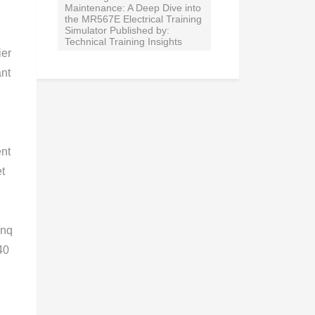
Maintenance: A Deep Dive into
the MR567E Electrical Training
Simulator Published by:
Technical Training Insights
ier
ant
ent
t
inq
40