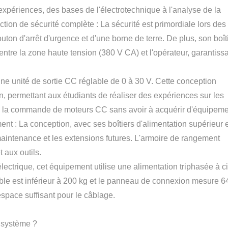
 expériences, des bases de l'électrotechnique à l'analyse de la
ection de sécurité complète : La sécurité est primordiale lors des
on d'arrêt d'urgence et d'une borne de terre. De plus, son boît
tre la zone haute tension (380 V CA) et l'opérateur, garantiss
une unité de sortie CC réglable de 0 à 30 V. Cette conception
n, permettant aux étudiants de réaliser des expériences sur les
 ou la commande de moteurs CC sans avoir à acquérir d'équipem
nt : La conception, avec ses boîtiers d'alimentation supérieur e
a maintenance et les extensions futures. L'armoire de rangement
 aux outils.
ectrique, cet équipement utilise une alimentation triphasée à c
mble est inférieur à 200 kg et le panneau de connexion mesure 6
espace suffisant pour le câblage.
e système ?