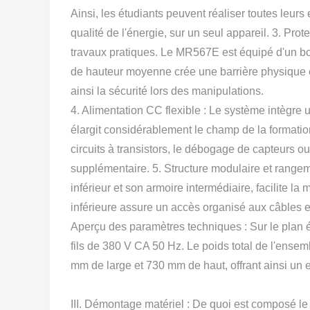
Ainsi, les étudiants peuvent réaliser toutes leurs
qualité de l'énergie, sur un seul appareil. 3. Prot
travaux pratiques. Le MR567E est équipé d'un bout
de hauteur moyenne crée une barrière physique en
ainsi la sécurité lors des manipulations.
4. Alimentation CC flexible : Le système intègre 
élargit considérablement le champ de la formatio
circuits à transistors, le débogage de capteurs
supplémentaire. 5. Structure modulaire et rangeme
inférieur et son armoire intermédiaire, facilite l
inférieure assure un accès organisé aux câbles et
Aperçu des paramètres techniques : Sur le plan él
fils de 380 V CA 50 Hz. Le poids total de l'ense
mm de large et 730 mm de haut, offrant ainsi un 
III. Démontage matériel : De quoi est composé l