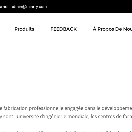
riel:
admin@minrry.com
Produits
FEEDBACK
À Propos De No
e fabrication professionnelle engagée dans le développemen
 sont l'université d'ingénierie mondiale, les centres de form