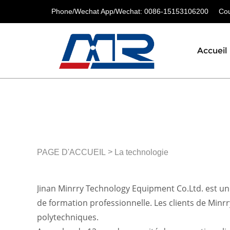
Phone/Wechat App/Wechat: 0086-15153106200
Cour
Accueil
>
PAGE D'ACCUEIL
La technologie
Jinan Minrry Technology Equipment Co.Ltd. est un
de formation professionnelle. Les clients de Minrry
polytechniques.