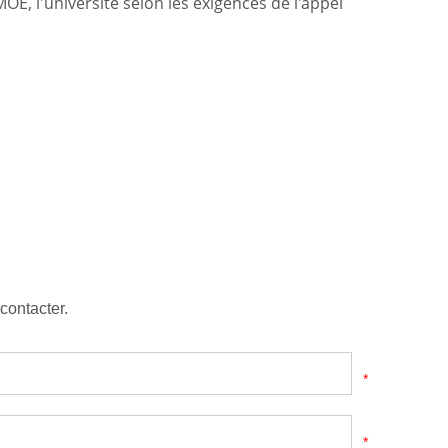
OE, l'université selon les exigences de l'appel
contacter.
*
*