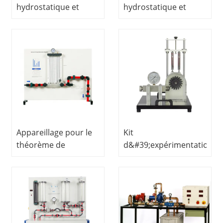
hydrostatique et
hydrostatique et
centre de pression :
centre de pression :
matériel
matériel
expérimental en
expérimental en
ingénierie des fluides,
ingénierie des fluides,
matériel didactique,
matériel didactique,
matériel pédagogique
matériel pédagogique
Appareillage pour le
Kit
théorème de
d&#39;expérimentation
Bernoulli, fluides,
sur turbine Pelton -
matériel
Matériel expérimental
expérimental
en génie des fluides -
d&#39;ingénierie,
Matériel pédagogique
matériel didactique,
- Matériel de
matériel pédagogique
formation