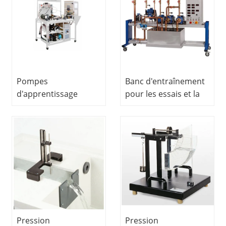
formation mécanique
professionnelle
des fluides
équipement de
équipement de
formation mécanique
laboratoire
des fluides
équipement de
laboratoire
Pompes
Banc d'entraînement
d'apprentissage
pour les essais et la
Systèmes
maintenance des
équipement de
pompes, matériel
laboratoire électrique
pédagogique,
équipement de
matériel
laboratoire
d'enseignement
technique,
laboratoire
d'hydrodynamique
Pression
Pression