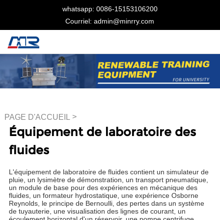
whatsapp: 0086-15153106200
Courriel: admin@minrry.com
>
PAGE D'ACCUEIL
Équipement de laboratoire des
Équipement de laboratoire
des fluides
fluides
L'équipement de laboratoire de fluides contient un simulateur de
pluie, un lysimètre de démonstration, un transport pneumatique,
un module de base pour des expériences en mécanique des
fluides, un formateur hydrostatique, une expérience Osborne
Reynolds, le principe de Bernoulli, des pertes dans un système
de tuyauterie, une visualisation des lignes de courant, un
écoulement horizontal d'un réservoir, une pompe centrifuge