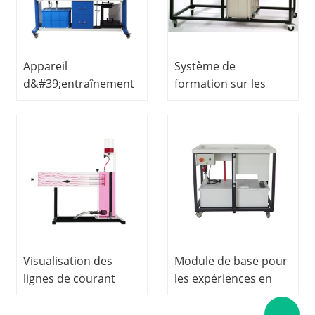
professionnelle
Appareil
Système de
d&#39;entraînement
formation sur les
hydrostatique,
pompes à
équipement de
engrenages,
laboratoire
équipement de
d&#39;hydrodynamique,
laboratoire
matériel didactique,
d&#39;hydrodynamique,
équipement de
matériel pédagogique
formation
professionnelle
Visualisation des
Module de base pour
lignes de courant
les expériences en
dans un canal
mécanique des
ouvert : matériel de
fluides, matériel de