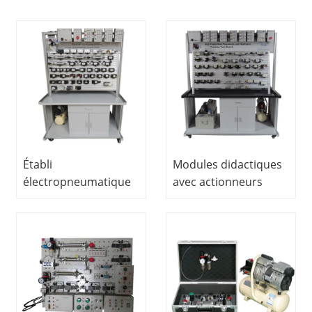
Établi
Modules didactiques
électropneumatique
avec actionneurs
pour la formation
électriques
(double face)
pneumatiques et
Équipement de
hydrauliques
formation
Équipement de
professionnelle Établi
formation
pneumatique
professionnelle
Équipement de