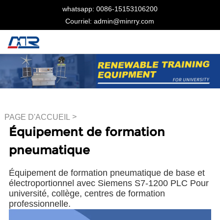
whatsapp: 0086-15153106200
Courriel: admin@minrry.com
>
PAGE D'ACCUEIL
Équipement de formation
Équipement de formation
pneumatique
pneumatique
Équipement de formation pneumatique de base et
électroportionnel avec Siemens S7-1200 PLC Pour
université, collège, centres de formation
professionnelle.