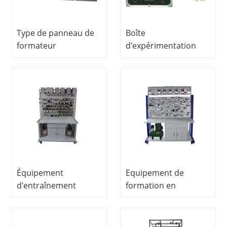
formation en
mécatronique
Type de panneau de
Boîte
formateur
d'expérimentation
électropneumatique
pneumatique de base
formateur
équipement de
mécatronique
science et
équipement éducatif
d'éducation pour
formateur
pneumatique
Équipement
Equipement de
d'entraînement
formation en
pneumatique pour le
mécatronique
formateur de circuits
Equipement de
électroniques de
formation Electro