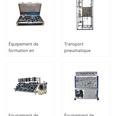
laboratoire scolaire
Pneumatique
Matériel Éducatif
Équipement de
Transport
formation en
pneumatique
mécatronique Kit
Équipement éducatif
d'entraînement
mécanique des
pneumatique
fluides équipement
Équipement
de laboratoire
didactique
Equipement de
Équipement de