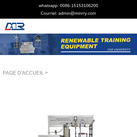
whatsapp: 0086-15153106200
Courriel: admin@minrry.com
>
PAGE D'ACCUEIL
Formateur en contrôle de
processus