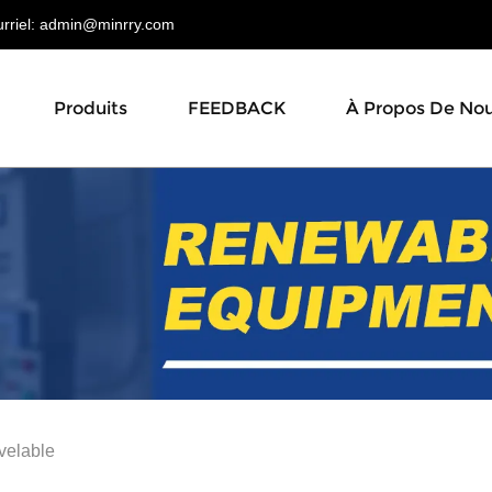
riel:
admin@minrry.com
Produits
FEEDBACK
À Propos De No
velable