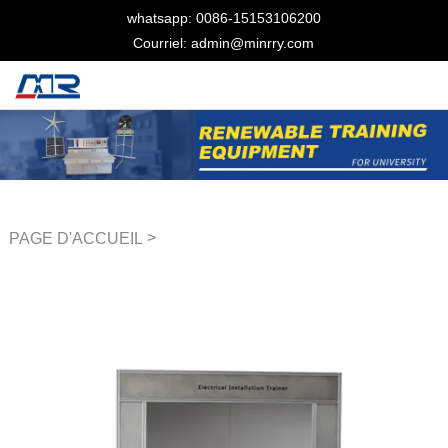
whatsapp: 0086-15153106200
Courriel: admin@minrry.com
>
PAGE D'ACCUEIL
Équipement de formation
électrique