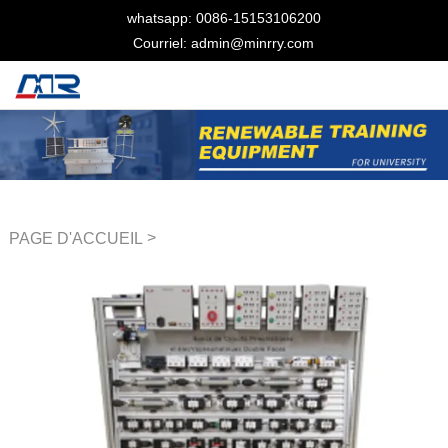
whatsapp: 0086-15153106200
Courriel: admin@minrry.com
>
PAGE D'ACCUEIL
Équipement de formation
pneumatique