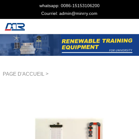
whatsapp: 0086-15153106200
Courriel: admin@minrry.com
>
PAGE D'ACCUEIL
Équipement de laboratoire
des fluides