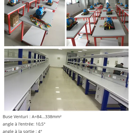
Buse Venturi : A=84...338mm²
angle à l'entrée: 10,5°
angle à la sortie : 4°