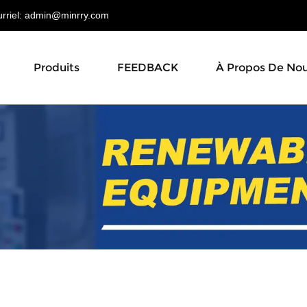
riel:
admin@minrry.com
Produits
FEEDBACK
À Propos De No