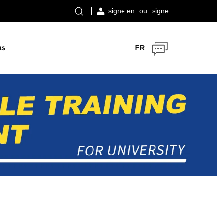
signe en
ou
signe
us
FR