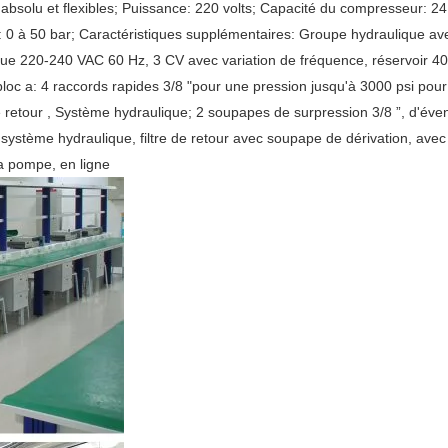
re absolu et flexibles; Puissance: 220 volts; Capacité du compresseur: 24 l
: 0 à 50 bar; Caractéristiques supplémentaires: Groupe hydraulique 
ique 220-240 VAC 60 Hz, 3 CV avec variation de fréquence, réservoir 40 
 bloc a: 4 raccords rapides 3/8 "pour une pression jusqu'à 3000 psi pour
e retour , Système hydraulique; 2 soupapes de surpression 3/8 ”, d'éven
ème hydraulique, filtre de retour avec soupape de dérivation, avec in
 la pompe, en ligne