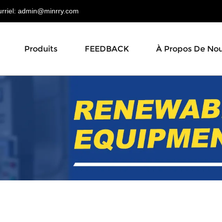
riel:
admin@minrry.com
Produits
FEEDBACK
À Propos De No