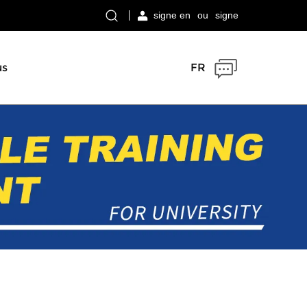
signe en
ou
signe
us
FR