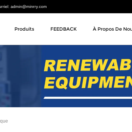
riel:
admin@minrry.com
Produits
FEEDBACK
À Propos De No
ique