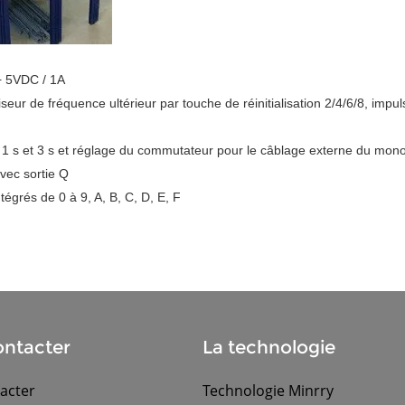
 + 5VDC / 1A
seur de fréquence ultérieur par touche de réinitialisation 2/4/6/8, impu
 s, 1 s et 3 s et réglage du commutateur pour le câblage externe du mono
vec sortie Q
égrés de 0 à 9, A, B, C, D, E, F
ntacter
La technologie
acter
Technologie Minrry