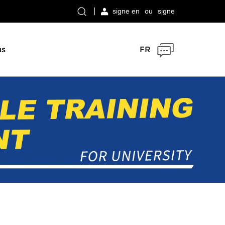
signe en
ou
signe
us
FR