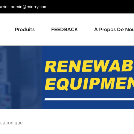
riel:
admin@minrry.com
Produits
FEEDBACK
À Propos De No
catronique