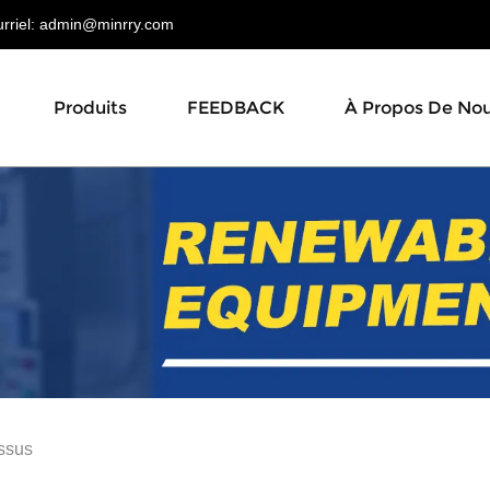
riel:
admin@minrry.com
Produits
FEEDBACK
À Propos De No
ssus