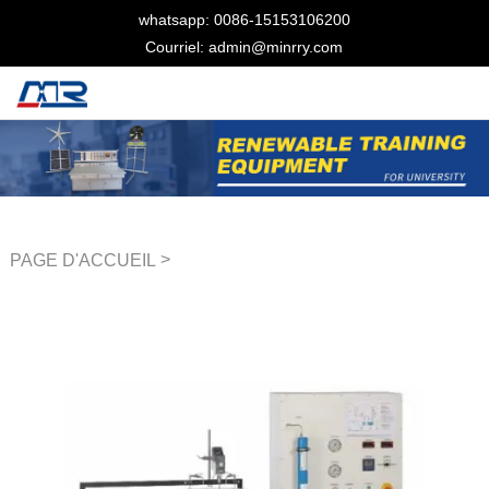
whatsapp: 0086-15153106200
Courriel: admin@minrry.com
>
PAGE D'ACCUEIL
Formateur en traitement de
l'eau