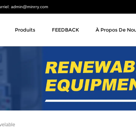
riel:
admin@minrry.com
Produits
FEEDBACK
À Propos De No
velable