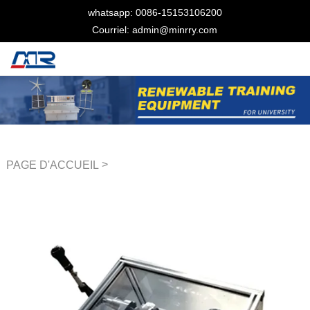
whatsapp: 0086-15153106200
Courriel: admin@minrry.com
>
PAGE D'ACCUEIL
Équipement de formation
mécanique