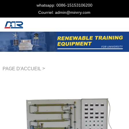
whatsapp: 0086-15153106200
Courriel: admin@minrry.com
>
PAGE D'ACCUEIL
Équipement de laboratoire
thermique