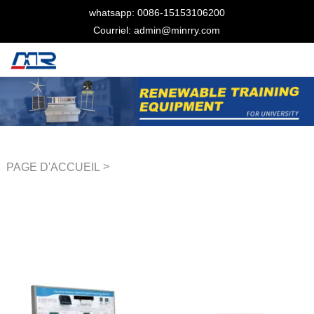
whatsapp: 0086-15153106200
Courriel: admin@minrry.com
>
PAGE D'ACCUEIL
Équipement de formation
automobile