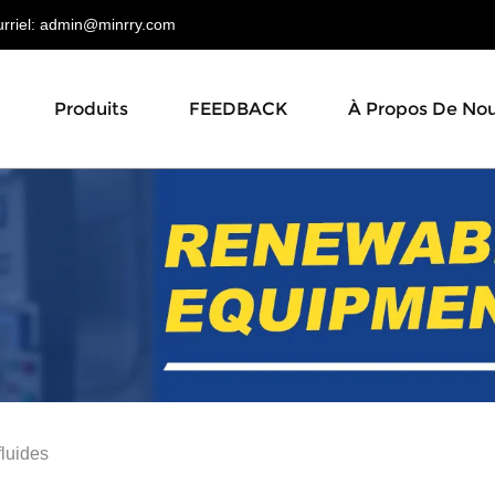
riel:
admin@minrry.com
Produits
FEEDBACK
À Propos De No
fluides