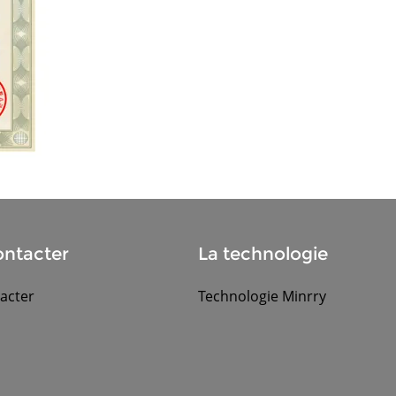
ntacter
La technologie
acter
Technologie Minrry