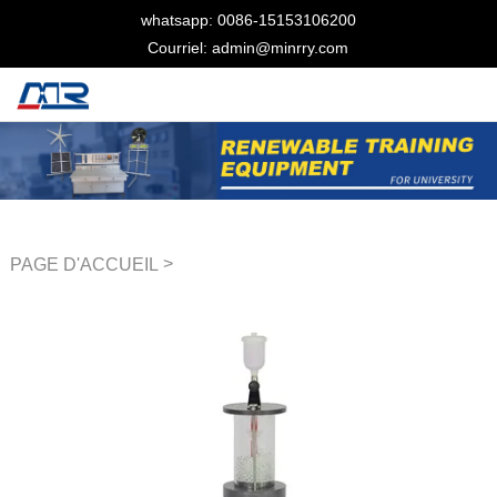
whatsapp: 0086-15153106200
Courriel: admin@minrry.com
>
PAGE D'ACCUEIL
Équipement de laboratoire
des fluides