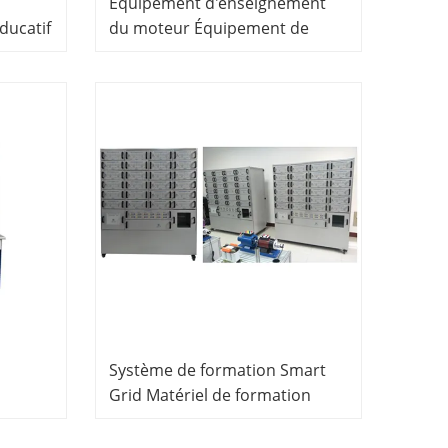
Équipement d'enseignement
ducatif
du moteur Équipement de
n de
formation en génie électrique
ment
Système de formation Smart
Grid Matériel de formation
r
professionnelle Panneau de
tomatic
formation électrique