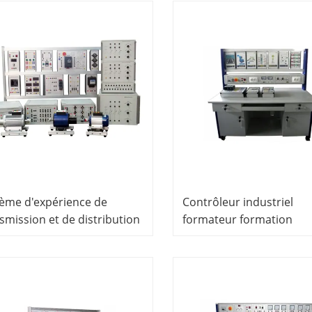
Trainer
ème d'expérience de
Contrôleur industriel
smission et de distribution
formateur formation
puissance Formation
professionnelle pour
essionnelle pour
l'équipement de laborat
uipement de laboratoire
électrique scolaire
trique scolaire