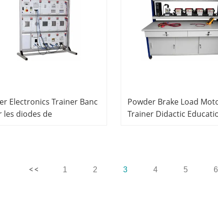
r Electronics Trainer Banc
Powder Brake Load Mot
 les diodes de
Trainer Didactic Educati
ganisation éducation
Equipment For School L
agogique pour les
Electrical Engineering La
pements électriques de
Equipment
ratoire scolaire
1
2
3
4
5
6