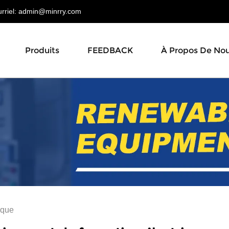
riel:
admin@minrry.com
Produits
FEEDBACK
À Propos De No
ique