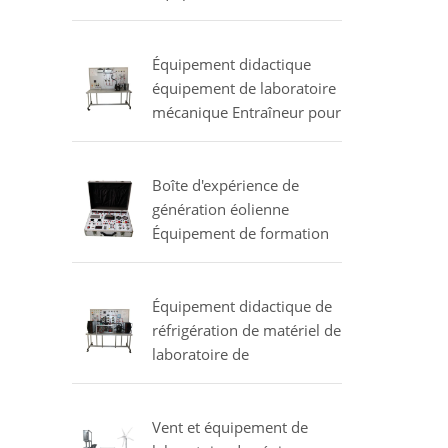
de formation de
climatiseur
Équipement didactique
équipement de laboratoire
mécanique Entraîneur pour
l'étude d'un vaporisateur
multiple commercial
Boîte d'expérience de
génération éolienne
Équipement de formation
professionnelle
Équipement de laboratoire
électrique
Équipement didactique de
réfrigération de matériel de
laboratoire de
compresseurs d'essai
Vent et équipement de