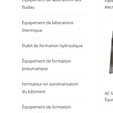
Pan
élec
fluides
form
PLC
Équipement de laboratoire
thermique
Établi de formation hydraulique
Équipement de formation
pneumatique
Formateur en automatisation
du bâtiment
AC S
Équ
prof
Équipement de formation
prod