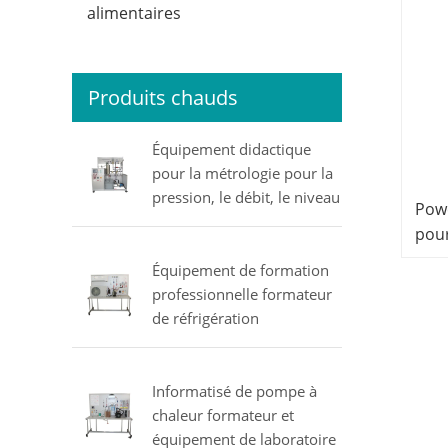
alimentaires
Produits chauds
Équipement didactique
pour la métrologie pour la
pression, le débit, le niveau
Powe
et la température
pour
équipement de laboratoire
réor
électrique MINRRY
Équipement de formation
péd
professionnelle formateur
équi
de réfrigération
labo
équipement éducatif
Matériel de formation
professionnelle
Informatisé de pompe à
chaleur formateur et
équipement de laboratoire