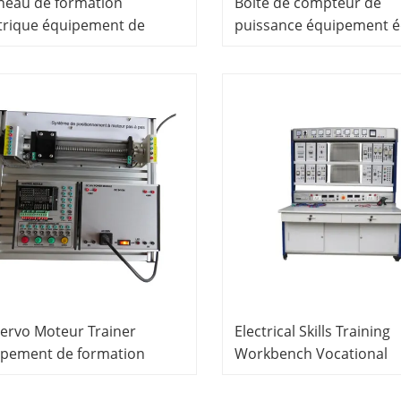
neau de formation
Boîte de compteur de
trique équipement de
puissance équipement é
ation professionnelle de
équipement de formatio
génie électrique équipe
ervo Moteur Trainer
Electrical Skills Training
ipement de formation
Workbench Vocational
essionnelle Système de
Education Equipment Fo
uit modulaire
School Lab Electrical Au