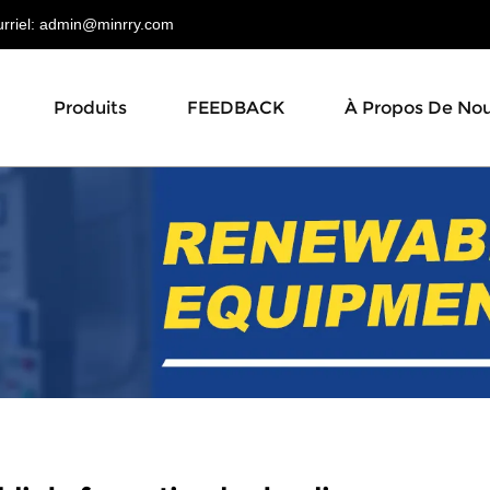
riel:
admin@minrry.com
Produits
FEEDBACK
À Propos De No