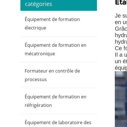
Éta
catégories
Je s
Équipement de formation
en us
électrique
Grâc
hydra
hydr
Équipement de formation en
Ce fo
mécatronique
Il a
un é
équi
Formateur en contrôle de
processus
Équipement de formation en
réfrigération
Équipement de laboratoire des