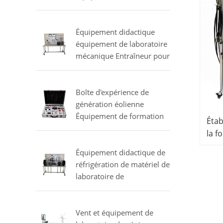
ding
de formation de
climatiseur
Équipement didactique
équipement de laboratoire
mécanique Entraîneur pour
l'étude d'un vaporisateur
multiple commercial
Boîte d'expérience de
génération éolienne
Équipement de formation
Étab
professionnelle
la f
Équipement de laboratoire
Équ
électrique
Équipement didactique de
prof
réfrigération de matériel de
for
laboratoire de
compresseurs d'essai
Vent et équipement de