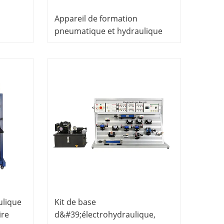
Appareil de formation
pneumatique et hydraulique
de base, équipement de
nt
laboratoire éducatif
ulique
Kit de base
ire
d&#39;électrohydraulique,