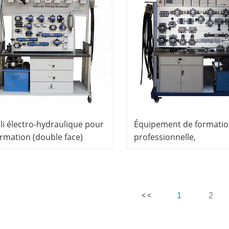
énierie des fluides
li électro-hydraulique pour
Équipement de formati
ormation (double face)
professionnelle,
ipement de formation
essionnelle Équipement de
mation en mécatronique
1
2