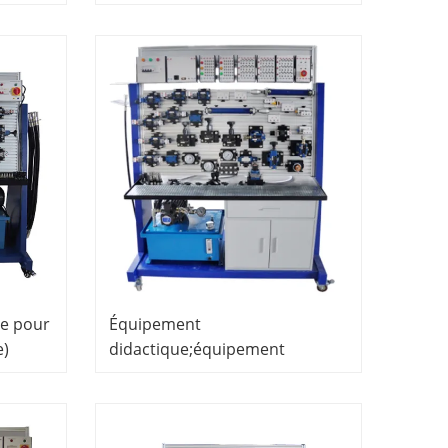
simulateur hydraulique,
équipement de laboratoire
scolaire, éducatif
ue pour
Équipement
e)
didactique;équipement
ment
didactique de formateur
ue
électro hydraulique de PLC
Équipement de formateur de