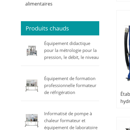
Équi
alimentaires
Ens
Produits chauds
Équipement didactique
pour la métrologie pour la
pression, le débit, le niveau
et la température
équipement de laboratoire
électrique MINRRY
Équipement de formation
professionnelle formateur
de réfrigération
Étab
équipement éducatif
hyd
Matériel de formation
éduc
professionnelle
Informatisé de pompe à
form
chaleur formateur et
Équ
équipement de laboratoire