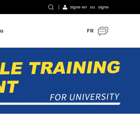
signe en
ou
signe
us
FR