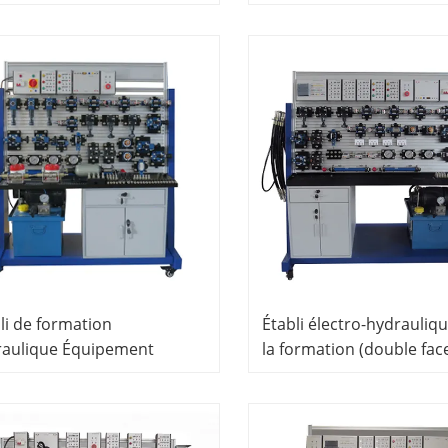
pement scolaire
scolaire éducatif
eignement
li de formation
Établi électro-hydrauliq
raulique Équipement
la formation (double fac
atif Équipement de
Équipement denseigne
ation professionnelle
Établi électro-hydrauliq
ipement dexpérimentation
éducatif