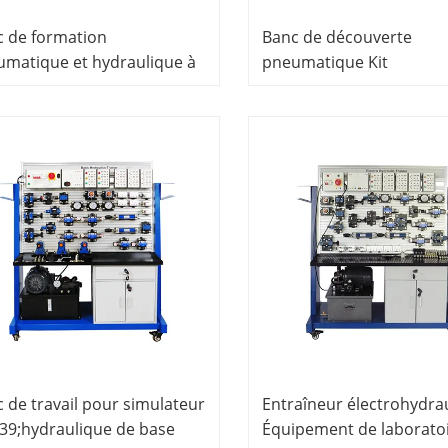
 de formation
Banc de découverte
matique et hydraulique à
pneumatique Kit
mande PLC, banc de
d&#39;entraînement
ation hydraulique,
pneumatique Équipeme
riel pédagogique, matériel
pédagogique
ormation professionnelle
 de travail pour simulateur
Entraîneur électrohydra
39;hydraulique de base
Équipement de laborato