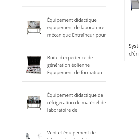
de formation de
climatiseur
Équipement didactique
équipement de laboratoire
mécanique Entraîneur pour
l'étude d'un vaporisateur
Sys
multiple commercial
d'én
Boîte d'expérience de
équ
génération éolienne
dida
Équipement de formation
élec
professionnelle
Équipement de laboratoire
électrique
Équipement didactique de
réfrigération de matériel de
laboratoire de
compresseurs d'essai
Vent et équipement de