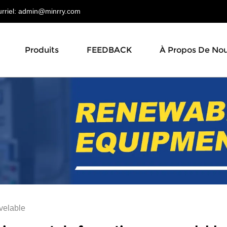
riel:
admin@minrry.com
Produits
FEEDBACK
À Propos De No
velable