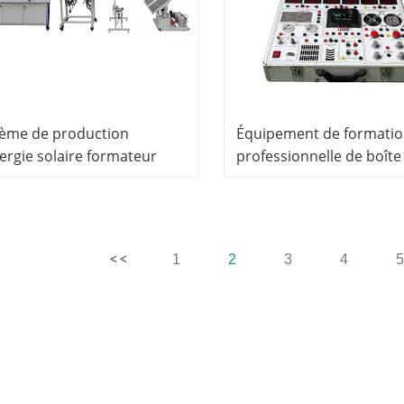
tème de production
Équipement de formati
ergie solaire formateur
professionnelle de boîte
ipement d'enseignement
d'expérience de générat
ctique kit d'entraînement
photovoltaïque solaire
tronique
Équipement de laborato
électrique
1
2
3
4
5