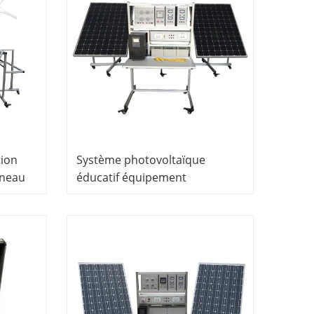
tion
Système photovoltaïque
nneau
éducatif équipement
ue
didactique équipement
ire
scolaire enseignement
ue
équipement de formation
renouvelable