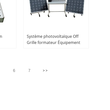
on
Système photovoltaïque Off
Grille formateur Équipement
ion
éducatif Équipement de
laboratoire de génie électrique
ire
6
7