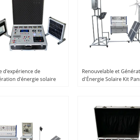
e d'expérience de
Renouvelable et Généra
ration d'énergie solaire
d'Énergie Solaire Kit Pa
essionnel de la boîte
Électrique et Électroniq
périence de génération
Équipement de Laborato
ergie solaire
Électrique et Électroniq