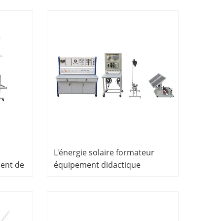
on
laboratoire équipement de
ment de
formation équipementier
L'énergie solaire formateur
ent de
équipement didactique
Équipement d'équipement de
laboratoire électrique
Automatique Trainer