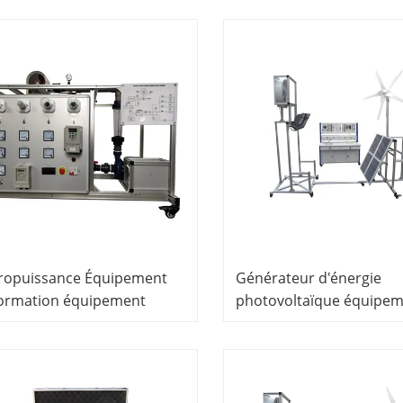
pement de laboratoire
équipement de formati
pement didactique solaire
professionnelle équipe
formation renouvelable
ropuissance Équipement
Générateur d'énergie
formation équipement
photovoltaïque équipem
catif équipement
laboratoire électrique
actique équipement de
équipement didactique
ratoire électrique
équipement didactique