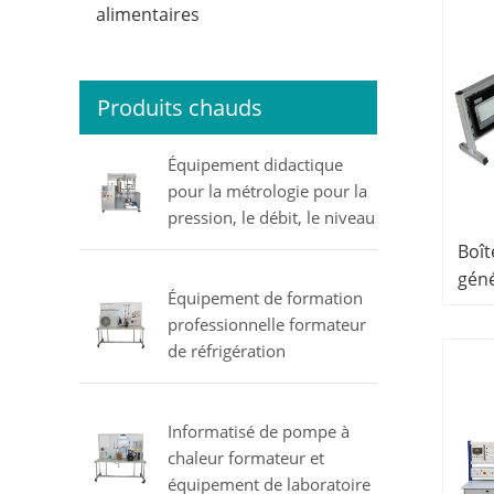
alimentaires
Produits chauds
Équipement didactique
pour la métrologie pour la
pression, le débit, le niveau
et la température
Boît
équipement de laboratoire
géné
électrique MINRRY
Équipement de formation
Prof
professionnelle formateur
d'ex
de réfrigération
d'én
équipement éducatif
Matériel de formation
professionnelle
Informatisé de pompe à
chaleur formateur et
équipement de laboratoire