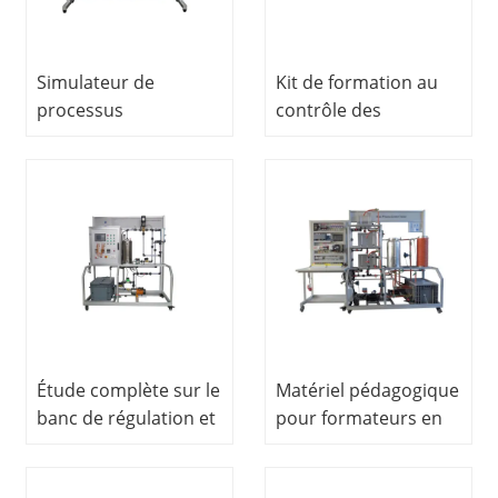
Simulateur de
Kit de formation au
processus
contrôle des
d&#39;emballage
communications
Entraîneur de
réseau Siemens
contrôle de
Entraîneur au
processus
contrôle des
Équipement de
processus
formation
Équipement de
professionnelle
laboratoire scolaire
Éducatif
Étude complète sur le
Matériel pédagogique
banc de régulation et
pour formateurs en
le matériel
contrôle de
pédagogique de
processus de base