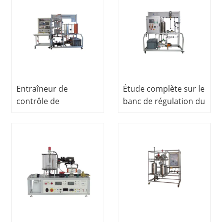
formation au
contrôle des
processus
Entraîneur de
Étude complète sur le
contrôle de
banc de régulation du
processus de base
contrôle des
Entraîneur de
processus
contrôle de
;entraînement des
processus
équipements de
Équipement
laboratoire scolaire
pédagogique scolaire
éducatif