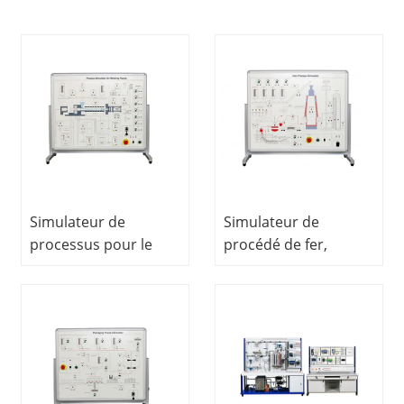
Simulateur de
Simulateur de
processus pour le
procédé de fer,
moulage du
entraîneur de
plastique, formateur
contrôle de procédé,
de contrôle de
équipement de
processus,
formation
équipement de
professionnelle
formation
professionnelle