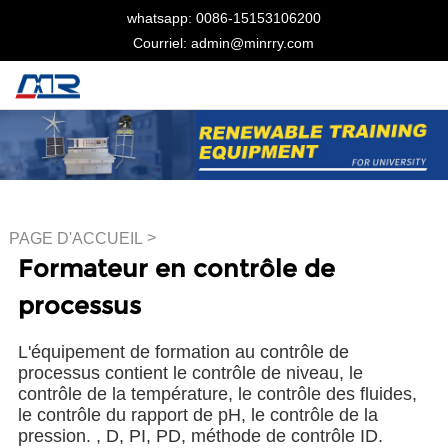
whatsapp: 0086-15153106200
Courriel: admin@minrry.com
>
PAGE D'ACCUEIL
Formateur en contrôle de
Formateur en contrôle de
processus
processus
L'équipement de formation au contrôle de
processus contient le contrôle de niveau, le
contrôle de la température, le contrôle des fluides,
le contrôle du rapport de pH, le contrôle de la
pression. , D, PI, PD, méthode de contrôle ID.