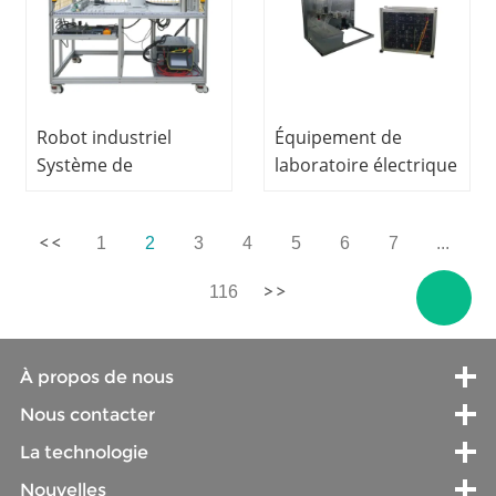
pneumatique
d'équipement
didactique
Robot industriel
Équipement de
Système de
laboratoire électrique
formation de base
et électronique,
équipement éducatif
1
2
3
4
5
6
7
...
mécatronique
formateur
116
À propos de nous
Nous contacter
La technologie
Nouvelles