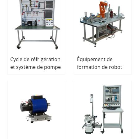
réfrigération
formation formateur
équipement éducatif
de capteur (Type de
Matériel de formation
banc)
professionnelle
Cycle de réfrigération
Équipement de
et système de pompe
formation de robot
à chaleur Équipement
collaboratif à 6 axes
éducatif de
d'équipement de
laboratoire de
formation
réfrigération
mécatronique