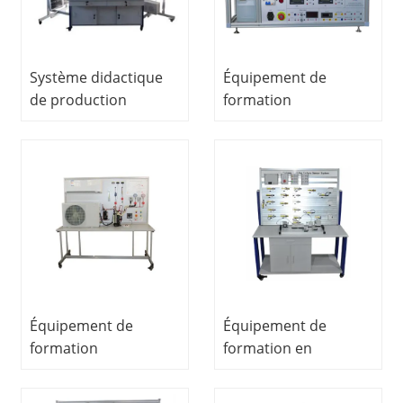
Système didactique
Équipement de
de production
formation
d'énergie domestique
mécatronique
Équipement
multifonction
d'enseignement
système
formateur
d'enseignement de
automatique
contrôle de
processus
d'équipement
didactique
Équipement de
Équipement de
formation
formation en
professionnelle
mécatronique
formateur de
Équipement de