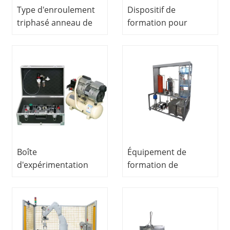
Type d'enroulement
Dispositif de
triphasé anneau de
formation pour
glissement moteur
système de contrôle
asynchrone
de mouvement de
Équipement
suivi automatique
Didactique
Équipement de
Équipement de
formation
formation en génie
professionnelle
électrique
Équipement de
formation Smart Grid
Training
Boîte
Équipement de
d'expérimentation
formation de
pneumatique de base
mécatronique
équipement de
formateur Mesure de
science et
contrôle de
d'éducation pour
processus
formateur
Compteurs